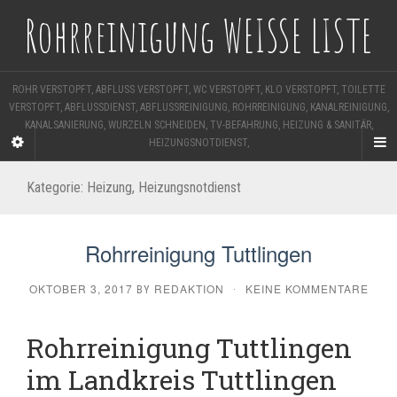
Rohrreinigung WEISSE LISTE
ROHR VERSTOPFT, ABFLUSS VERSTOPFT, WC VERSTOPFT, KLO VERSTOPFT, TOILETTE
VERSTOPFT, ABFLUSSDIENST, ABFLUSSREINIGUNG, ROHRREINIGUNG, KANALREINIGUNG,
KANALSANIERUNG, WURZELN SCHNEIDEN, TV-BEFAHRUNG, HEIZUNG & SANITÄR,
HEIZUNGSNOTDIENST,
Kategorie:
Heizung, Heizungsnotdienst
Rohrreinigung Tuttlingen
OKTOBER 3, 2017
REDAKTION
KEINE KOMMENTARE
BY
·
Rohrreinigung Tuttlingen
im Landkreis Tuttlingen