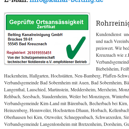
Rohrreini
Kundendienst und
und nach Vereinba
preiswert. Wir be
Kreuznach wie z.
Verbandsgemeind
Biebelsheim, Feilb
Hackenheim, Hallgarten, Hochstätten, Neu-Bamberg, Pfaffen-Schwab
Verbandsgemeinde Bad Sobernheim mit Auen, Bad Sobernheim, Bärw
Langenthal, Lauschied, Martinstein, Meddersheim, Merxheim, Mo
Rehbach, Seesbach, Staudernheim, Weiler bei Monzingen, Winterbu
Verbandsgemeinde Kirn-Land mit Bärenbach, Becherbach bei Kirn, 
Heinzenberg, Hennweiler, Hochstetten-Dhaun, Horbach, Kellenbac
Oberhausen bei Kirn, Otzweiler, Schneppenbach, Schwarzerden, Si
Verbandsgemeinde Langenlonsheim mit Bretzenheim, Dorsheim, Gu