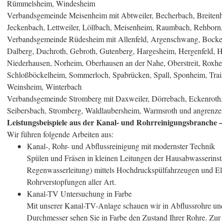
Rümmelsheim, Windesheim
Verbandsgemeinde Meisenheim mit Abtweiler, Becherbach, Breitenh
Jeckenbach, Lettweiler, Löllbach, Meisenheim, Raumbach, Rehborn,
Verbandsgemeinde Rüdesheim mit Allenfeld, Argenschwang, Bocke
Dalberg, Duchroth, Gebroth, Gutenberg, Hargesheim, Hergenfeld, 
Niederhausen, Norheim, Oberhausen an der Nahe, Oberstreit, Roxhe
Schloßböckelheim, Sommerloch, Spabrücken, Spall, Sponheim, Trai
Weinsheim, Winterbach
Verbandsgemeinde Stromberg mit Daxweiler, Dörrebach, Eckenroth
Seibersbach, Stromberg, Waldlaubersheim, Warmsroth und angrenze
Leistungsbeispiele aus der Kanal- und Rohrreinigungsbranche 
Wir führen folgende Arbeiten aus:
Kanal-, Rohr- und Abflussreinigung mit modernster Technik
Spülen und Fräsen in kleinen Leitungen der Hausabwasserinsta
Regenwasserleitung) mittels Hochdruckspülfahrzeugen und Ele
Rohrverstopfungen aller Art.
Kanal-TV Untersuchung in Farbe
Mit unserer Kanal-TV-Anlage schauen wir in Abflussrohre 
Durchmesser sehen Sie in Farbe den Zustand Ihrer Rohre. Zu