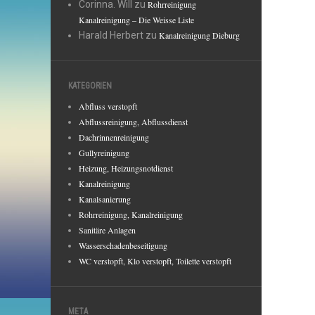
Corinna. Will
zu
Rohrreinigung
Kanalreinigung – Die Weisse Liste
Harald Herbert
zu
Kanalreinigung Dieburg
KATEGORIEN
Abfluss verstopft
Abflussreinigung, Abflussdienst
Dachrinnenreinigung
Gullyreinigung
Heizung, Heizungsnotdienst
Kanalreinigung
Kanalsanierung
Rohrreinigung, Kanalreinigung
Sanitäre Anlagen
Wasserschadenbeseitigung
WC verstopft, Klo verstopft, Toilette verstopft
META