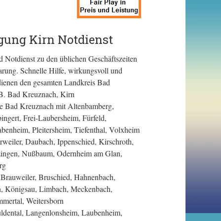
gung Kirn Notdienst
 Notdienst zu den üblichen Geschäftszeiten
rung. Schnelle Hilfe, wirkungsvoll und
dienen den gesamten Landkreis Bad
B. Bad Kreuznach, Kirn
e Bad Kreuznach mit Altenbamberg,
ingert, Frei-Laubersheim, Fürfeld,
enheim, Pleitersheim, Tiefenthal, Volxheim
eiler, Daubach, Ippenschied, Kirschroth,
nzingen, Nußbaum, Odernheim am Glan,
rg
Brauweiler, Bruschied, Hahnenbach,
h, Königsau, Limbach, Meckenbach,
mmertal, Weitersborn
ldental, Langenlonsheim, Laubenheim,