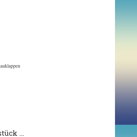
tauklappen
stück …