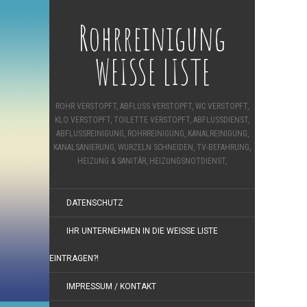
Rohrreinigung
WEISSE LISTE
ROHR VERSTOPFT, ABFLUSS VERSTOPFT, WC VERSTOPFT,
KLO VERSTOPFT, TOILETTE VERSTOPFT, ABFLUSSDIENST,
ABFLUSSREINIGUNG, ROHRREINIGUNG, KANALREINIGUNG,
KANALSANIERUNG, WURZELN SCHNEIDEN, TV-BEFAHRUNG,
HEIZUNG & SANITÄR, HEIZUNGSNOTDIENST,
DATENSCHUTZ
IHR UNTERNEHMEN IN DIE WEISSE LISTE E
INTRAGEN?!
IMPRESSUM / KONTAKT