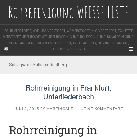
Rohrreinigung WEISSE LISTE
ROHR VERSTOPFT, ABFLUSS VERSTOPFT, WC VERSTOPFT, KLO VERSTOPFT, TOILETTE
VERSTOPFT, ABFLUSSDIENST, ABFLUSSREINIGUNG, ROHRREINIGUNG, KANALREINIGUNG,
KANALSANIERUNG, WURZELN SCHNEIDEN, TV-BEFAHRUNG, HEIZUNG & SANITÄR,
HEIZUNGSNOTDIENST,
Schlagwort:
Kalbach-Riedberg
Rohrreinigung in Frankfurt,
Unterliederbach
JUNI 2, 2015
MARTINGALE
KEINE KOMMENTARE
BY
·
Rohrreinigung in