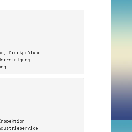
g, Druckprüfung

erreinigung

ung
nspektion

ndustrieservice