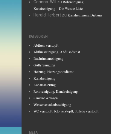
Corinna. Will
zu
Rohrreinigung
Kanalreinigung – Die Weisse Liste
Harald Herbert
zu
Kanalreinigung Dieburg
KATEGORIEN
Abfluss verstopft
Abflussreinigung, Abflussdienst
Dachrinnenreinigung
Gullyreinigung
Heizung, Heizungsnotdienst
Kanalreinigung
Kanalsanierung
Rohrreinigung, Kanalreinigung
Sanitäre Anlagen
Wasserschadenbeseitigung
WC verstopft, Klo verstopft, Toilette verstopft
META