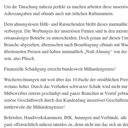
Um die Täuschung nahezu perfekt zu machen arbeiten diese unseriöse
Adressangaben und oftmals auch mit örtlichen Rufnummern.
Dem ahnungslosen Hilfe- und Ratsuchenden bleibt dieses mutmaßlich
verborgen. Die Werbungen der unseriösen Firmen sind in den meiste
ortsansässiger Betriebe zu unterscheiden. Doch genau auf diesen Um
Branche abgesehen, überraschen nach Beauftragung oftmals mit Wuc
überteuerten Preisen und haben mutmaßlich „Null-Ahnung“ von der 
sein, also Pfusch.
Finanzielle Schädigung erreicht bundesweit Milliardengrenze!
Wucherrechnungen mit weit über das 10-Fache der ortsüblichen Preis
weitaus höher. Durch das Verhalten schwarzer Schafe wird nicht nur
Mitbewerber extrem geschädigt und ganze Branchen in Verruf gebrach
seriöse Geschäftswelt durch den Kundenfang unseriöser Geschäftemac
mittlerweile die Milliardengrenze!
Behörden, Handwerkskammern, IHK, Innungen und Verbände, alle s
ganz offensichtlich nahezu tatenlos zu, denn nicht nur das sich an de