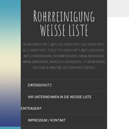
Rohrreinigung
WEISSE LISTE
ROHR VERSTOPFT, ABFLUSS VERSTOPFT, WC VERSTOPFT,
KLO VERSTOPFT, TOILETTE VERSTOPFT, ABFLUSSDIENST,
ABFLUSSREINIGUNG, ROHRREINIGUNG, KANALREINIGUNG,
KANALSANIERUNG, WURZELN SCHNEIDEN, TV-BEFAHRUNG,
HEIZUNG & SANITÄR, HEIZUNGSNOTDIENST,
DATENSCHUTZ
IHR UNTERNEHMEN IN DIE WEISSE LISTE E
INTRAGEN?!
IMPRESSUM / KONTAKT