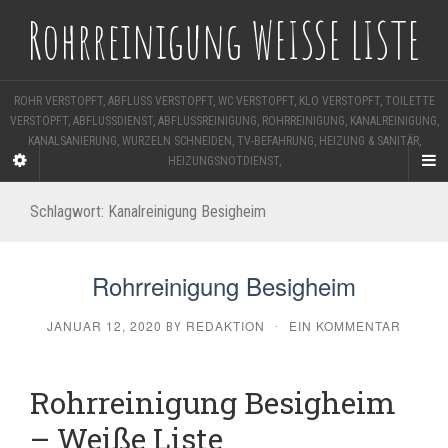
Rohrreinigung WEISSE LISTE
ROHR VERSTOPFT, ABFLUSS VERSTOPFT, WC VERSTOPFT, KLO VERSTOPFT, TOILETTE
VERSTOPFT, ABFLUSSDIENST, ABFLUSSREINIGUNG, ROHRREINIGUNG, KANALREINIGUNG,
KANALSANIERUNG, WURZELN SCHNEIDEN, TV-BEFAHRUNG, HEIZUNG & SANITÄR,
HEIZUNGSNOTDIENST,
Schlagwort:
Kanalreinigung Besigheim
Rohrreinigung Besigheim
JANUAR 12, 2020
REDAKTION
EIN KOMMENTAR
BY
·
Rohrreinigung Besigheim
– Weiße Liste