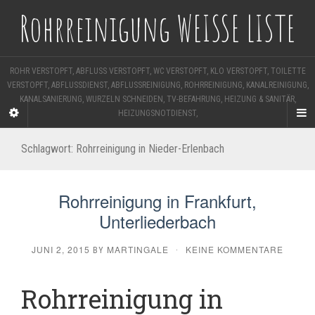
Rohrreinigung WEISSE LISTE
ROHR VERSTOPFT, ABFLUSS VERSTOPFT, WC VERSTOPFT, KLO VERSTOPFT, TOILETTE
VERSTOPFT, ABFLUSSDIENST, ABFLUSSREINIGUNG, ROHRREINIGUNG, KANALREINIGUNG,
KANALSANIERUNG, WURZELN SCHNEIDEN, TV-BEFAHRUNG, HEIZUNG & SANITÄR,
HEIZUNGSNOTDIENST,
Schlagwort:
Rohrreinigung in Nieder-Erlenbach
Rohrreinigung in Frankfurt,
Unterliederbach
JUNI 2, 2015
MARTINGALE
KEINE KOMMENTARE
BY
·
Rohrreinigung in