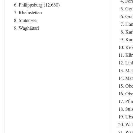
Fors
Philippsburg (12.680)
Gon
Rheinstetten
Gra
Stutensee
Ham
Waghäusel
Kar
Kar
Kro
Kür
Lin
Mal
Mar
Obe
Obe
Pfin
Sulz
Ubs
Wal
Wal