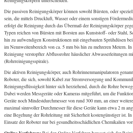
Reinigungskörpern unterscheiden.
Die passiven Reinigungskörper können sowohl Bürsten, oder speziel
sein, die mittels Druckluft, Wasser oder einem sonstigen Förderme
erfolgt die Reinigung durch das Übermaß der Reinigungskörper ge
Typen reichen von Bürsten mit Borsten aus Kunststoff- oder Stahl, 
hin zu aufwendigen Konstruktionen mit eingebauten Sprühdüsen bei
im Nennweitenbereich von ca. 5 mm bis hin zu mehreren Metern. In d
Reinigung verstopfter Abflussrohre häuslicher Abwasserleitungen m
(Rohrreinigungsspirale).
Die aktiven Reinigungskörper, auch Rohrinnenmanipulatoren genannt
Roboter, die sich, sowohl Kabel zur Stromversorgung und Kommunika
Reinigungsflüssigkeit hinter sich herziehend, durch die Rohre bewe
Dabei werden Messgeräte oder Kameras mitgeführt, um die Funktion
Geräte noch Mindestdurchmesser von rund 300 mm, an einer weiteren
maximal sinnvoller Durchmesser für diese Geräte kann etwa 2 m a
eine Begehung der Rohrleitung mit Sicherheit kostengünstiger ist. In
Einsatz der Roboter nur bei gesundheitsschädlichen Chemikalien vors
Online-Verfahren:
Bei den Online-Verfahren bewegt sich der Rei