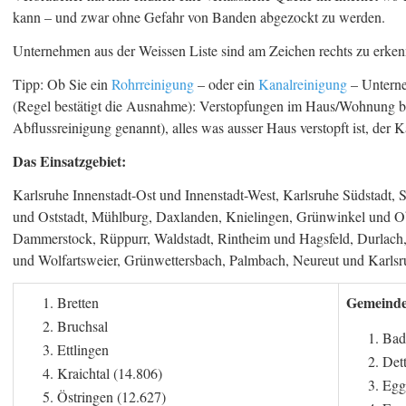
kann – und zwar ohne Gefahr von Banden abgezockt zu werden.
Unternehmen aus der Weissen Liste sind am Zeichen rechts zu erken
Tipp: Ob Sie ein
Rohrreinigung
– oder ein
Kanalreinigung
– Unterneh
(Regel bestätigt die Ausnahme): Verstopfungen im Haus/Wohnung bes
Abflussreinigung genannt), alles was ausser Haus verstopft ist, der K
Das Einsatzgebiet:
Karlsruhe Innenstadt-Ost und Innenstadt-West, Karlsruhe Südstadt, 
und Oststadt, Mühlburg, Daxlanden, Knielingen, Grünwinkel und Ob
Dammerstock, Rüppurr, Waldstadt, Rintheim und Hagsfeld, Durlach,
und Wolfartsweier, Grünwettersbach, Palmbach, Neureut und Karlsr
Gemeind
Bretten
Bruchsal
Bad
Ettlingen
Det
Kraichtal (14.806)
Egg
Östringen (12.627)