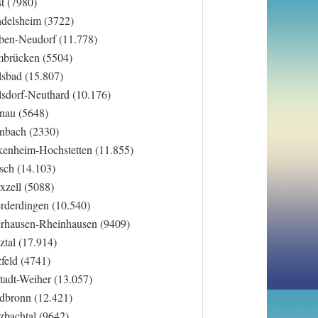
t (7980)
delsheim (3722)
ben-Neudorf (11.778)
brücken (5504)
lsbad (15.807)
lsdorf-Neuthard (10.176)
nau (5648)
nbach (2330)
kenheim-Hochstetten (11.855)
sch (14.103)
xzell (5088)
rderdingen (10.540)
rhausen-Rheinhausen (9409)
ztal (17.914)
feld (4741)
tadt-Weiher (13.057)
dbronn (12.421)
zbachtal (9642)