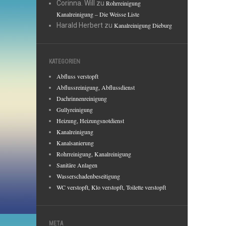
Corinna. Will
zu
Rohrreinigung
Kanalreinigung – Die Weisse Liste
Harald Herbert
zu
Kanalreinigung Dieburg
KATEGORIEN
Abfluss verstopft
Abflussreinigung, Abflussdienst
Dachrinnenreinigung
Gullyreinigung
Heizung, Heizungsnotdienst
Kanalreinigung
Kanalsanierung
Rohrreinigung, Kanalreinigung
Sanitäre Anlagen
Wasserschadenbeseitigung
WC verstopft, Klo verstopft, Toilette verstopft
META