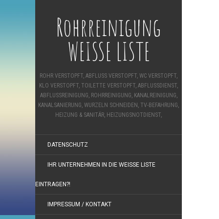
Rohrreinigung
WEISSE LISTE
ROHR VERSTOPFT, ABFLUSS VERSTOPFT, WC VERSTOPFT,
KLO VERSTOPFT, TOILETTE VERSTOPFT, ABFLUSSDIENST,
ABFLUSSREINIGUNG, ROHRREINIGUNG, KANALREINIGUNG,
KANALSANIERUNG, WURZELN SCHNEIDEN, TV-BEFAHRUNG,
HEIZUNG & SANITÄR, HEIZUNGSNOTDIENST,
DATENSCHUTZ
IHR UNTERNEHMEN IN DIE WEISSE LISTE E
INTRAGEN?!
IMPRESSUM / KONTAKT