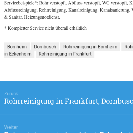
Servicebeispiele*: Rohr verstopft, Abfluss verstopft, WC verstopft, Klo
Abflussreinigung, Rohrreinigung, Kanalreinigung, Kanalsanierung,
& Sanitär, Heizungsnotdienst,
* Kompletter Service nicht überall erhältlich
Bornheim
Dornbusch
Rohrreinigung in Bornheim
Roh
in Eckenheim
Rohrreinigung in Frankfurt
agsnavigation
Zurück
Rohrreinigung in Frankfurt, Dornbus
Vorheriger
Beitrag:
Weiter