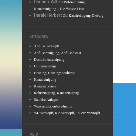
Corinna. Will
zu
Rohrreinigung
Kanalreinigung – Die Weisse Liste
Harald Herbert
zu
Kanalreinigung Dieburg
KATEGORIEN
Abfluss verstopft
Abflussreinigung, Abflussdienst
Dachrinnenreinigung
Gullyreinigung
Heizung, Heizungsnotdienst
Kanalreinigung
Beitr
Kanalsanierung
Rohrreinigung, Kanalreinigung
Sanitäre Anlagen
Wasserschadenbeseitigung
WC verstopft, Klo verstopft, Toilette verstopft
META