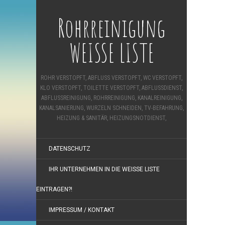
Rohrreinigung
WEISSE LISTE
ROHR VERSTOPFT, ABFLUSS VERSTOPFT, WC VERSTOPFT,
KLO VERSTOPFT, TOILETTE VERSTOPFT, ABFLUSSDIENST,
ABFLUSSREINIGUNG, ROHRREINIGUNG, KANALREINIGUNG,
KANALSANIERUNG, WURZELN SCHNEIDEN, TV-BEFAHRUNG,
HEIZUNG & SANITÄR, HEIZUNGSNOTDIENST,
DATENSCHUTZ
IHR UNTERNEHMEN IN DIE WEISSE LISTE E
INTRAGEN?!
IMPRESSUM / KONTAKT