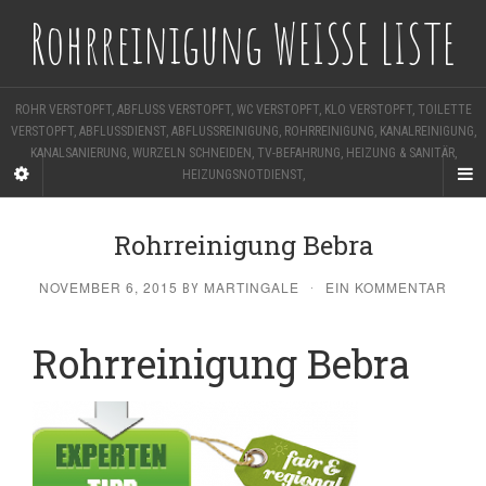
Rohrreinigung WEISSE LISTE
ROHR VERSTOPFT, ABFLUSS VERSTOPFT, WC VERSTOPFT, KLO VERSTOPFT, TOILETTE
VERSTOPFT, ABFLUSSDIENST, ABFLUSSREINIGUNG, ROHRREINIGUNG, KANALREINIGUNG,
KANALSANIERUNG, WURZELN SCHNEIDEN, TV-BEFAHRUNG, HEIZUNG & SANITÄR,
HEIZUNGSNOTDIENST,
Rohrreinigung Bebra
NOVEMBER 6, 2015
MARTINGALE
EIN KOMMENTAR
BY
·
Rohrreinigung Bebra