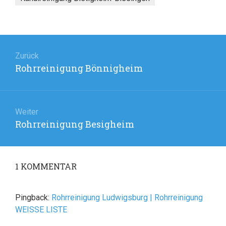
Beitragsnavigation
Zurück
Rohrreinigung Bönnigheim
Vorheriger
Beitrag:
Weiter
Rohrreinigung Besigheim
Nächster
Beitrag:
1
KOMMENTAR
Pingback:
Rohrreinigung Ludwigsburg | Rohrreinigung
WEISSE LISTE