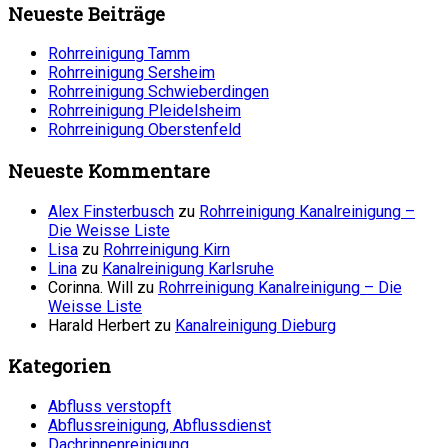
Neueste Beiträge
Rohrreinigung Tamm
Rohrreinigung Sersheim
Rohrreinigung Schwieberdingen
Rohrreinigung Pleidelsheim
Rohrreinigung Oberstenfeld
Neueste Kommentare
Alex Finsterbusch
zu
Rohrreinigung Kanalreinigung –
Die Weisse Liste
Lisa
zu
Rohrreinigung Kirn
Lina
zu
Kanalreinigung Karlsruhe
Corinna. Will
zu
Rohrreinigung Kanalreinigung – Die
Weisse Liste
Harald Herbert
zu
Kanalreinigung Dieburg
Kategorien
Abfluss verstopft
Abflussreinigung, Abflussdienst
Dachrinnenreinigung