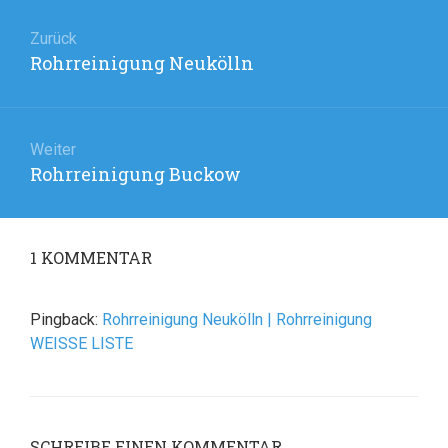
Beitragsnavigation
Zurück
Rohrreinigung Neukölln
Vorheriger
Beitrag:
Weiter
Rohrreinigung Buckow
Nächster
Beitrag:
1
KOMMENTAR
Pingback:
Rohrreinigung Neukölln | Rohrreinigung
WEISSE LISTE
SCHREIBE EINEN KOMMENTAR