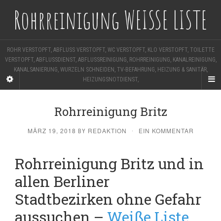
Rohrreinigung WEISSE LISTE
ROHR VERSTOPFT, ABFLUSS VERSTOPFT, WC VERSTOPFT, KLO VERSTOPFT, TOILETTE
VERSTOPFT, ABFLUSSDIENST, ABFLUSSREINIGUNG, ROHRREINIGUNG, KANALREINIGUNG,
KANALSANIERUNG, WURZELN SCHNEIDEN, TV-BEFAHRUNG, HEIZUNG & SANITÄR,
HEIZUNGSNOTDIENST,
Rohrreinigung Britz
MÄRZ 19, 2018
REDAKTION
EIN KOMMENTAR
BY
·
Rohrreinigung Britz und in
allen Berliner
Stadtbezirken ohne Gefahr
aussuchen –
Weiße Liste