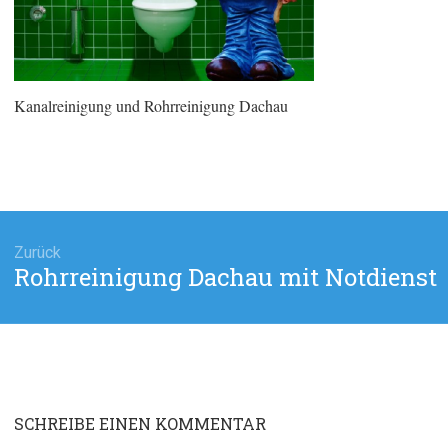
Kanalreinigung und Rohrreinigung Dachau
agsnavigation
Zurück
Rohrreinigung Dachau mit Notdienst
Vorheriger
Beitrag:
SCHREIBE EINEN KOMMENTAR