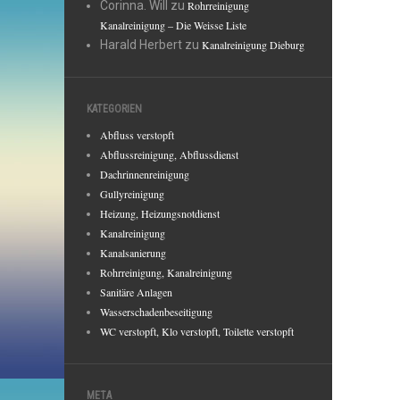
Corinna. Will
zu
Rohrreinigung
Kanalreinigung – Die Weisse Liste
Harald Herbert
zu
Kanalreinigung Dieburg
KATEGORIEN
Abfluss verstopft
Abflussreinigung, Abflussdienst
Dachrinnenreinigung
Gullyreinigung
Heizung, Heizungsnotdienst
Kanalreinigung
Kanalsanierung
Rohrreinigung, Kanalreinigung
Sanitäre Anlagen
Wasserschadenbeseitigung
WC verstopft, Klo verstopft, Toilette verstopft
META