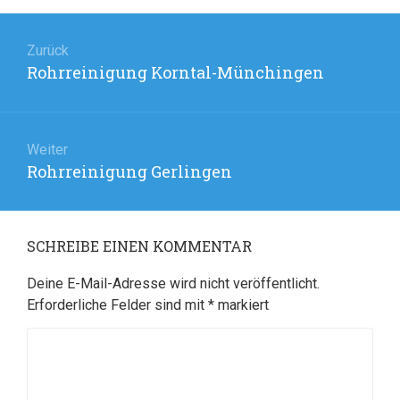
Beitragsnavigation
Zurück
Rohrreinigung Korntal-Münchingen
Vorheriger
Beitrag:
Weiter
Rohrreinigung Gerlingen
Nächster
Beitrag:
SCHREIBE EINEN KOMMENTAR
Deine E-Mail-Adresse wird nicht veröffentlicht.
Erforderliche Felder sind mit
*
markiert