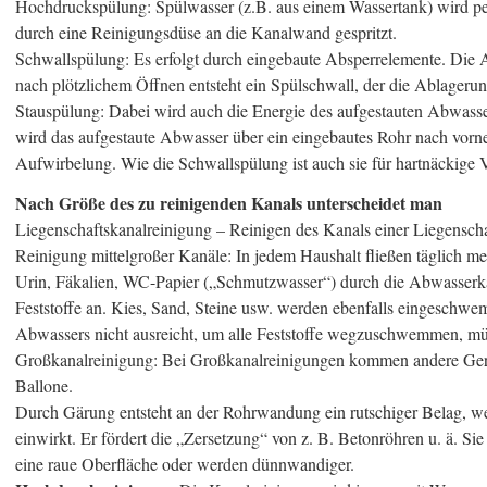
Hochdruckspülung: Spülwasser (z.B. aus einem Wassertank) wird
durch eine Reinigungsdüse an die Kanalwand gespritzt.
Schwallspülung: Es erfolgt durch eingebaute Absperrelemente. Die 
nach plötzlichem Öffnen entsteht ein Spülschwall, der die Ablage
Stauspülung: Dabei wird auch die Energie des aufgestauten Abwass
wird das aufgestaute Abwasser über ein eingebautes Rohr nach vorne
Aufwirbelung. Wie die Schwallspülung ist auch sie für hartnäckige 
Nach Größe des zu reinigenden Kanals unterscheidet man
Liegenschaftskanalreinigung – Reinigen des Kanals einer Liegenscha
Reinigung mittelgroßer Kanäle: In jedem Haushalt fließen täglich me
Urin, Fäkalien, WC-Papier („Schmutzwasser“) durch die Abwasserkan
Feststoffe an. Kies, Sand, Steine usw. werden ebenfalls eingeschwe
Abwassers nicht ausreicht, um alle Feststoffe wegzuschwemmen, müs
Großkanalreinigung: Bei Großkanalreinigungen kommen andere Gerät
Ballone.
Durch Gärung entsteht an der Rohrwandung ein rutschiger Belag, w
einwirkt. Er fördert die „Zersetzung“ von z. B. Betonröhren u. ä. 
eine raue Oberfläche oder werden dünnwandiger.