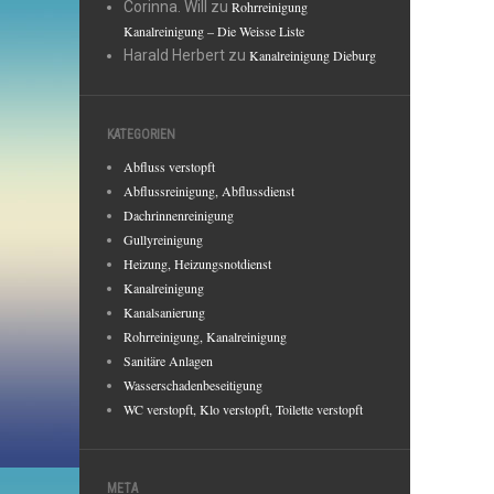
Corinna. Will
zu
Rohrreinigung
Kanalreinigung – Die Weisse Liste
Harald Herbert
zu
Kanalreinigung Dieburg
KATEGORIEN
Abfluss verstopft
Abflussreinigung, Abflussdienst
Dachrinnenreinigung
Gullyreinigung
Heizung, Heizungsnotdienst
Kanalreinigung
Kanalsanierung
Rohrreinigung, Kanalreinigung
Sanitäre Anlagen
Wasserschadenbeseitigung
WC verstopft, Klo verstopft, Toilette verstopft
META