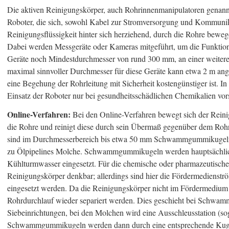
Die aktiven Reinigungskörper, auch Rohrinnenmanipulatoren genannt
Roboter, die sich, sowohl Kabel zur Stromversorgung und Kommunika
Reinigungsflüssigkeit hinter sich herziehend, durch die Rohre bewe
Dabei werden Messgeräte oder Kameras mitgeführt, um die Funktion
Geräte noch Mindestdurchmesser von rund 300 mm, an einer weiteren
maximal sinnvoller Durchmesser für diese Geräte kann etwa 2 m a
eine Begehung der Rohrleitung mit Sicherheit kostengünstiger ist. In
Einsatz der Roboter nur bei gesundheitsschädlichen Chemikalien vors
Online-Verfahren:
Bei den Online-Verfahren bewegt sich der Rei
die Rohre und reinigt diese durch sein Übermaß gegenüber dem Roh
sind im Durchmesserbereich bis etwa 50 mm Schwammgummikugeln,
zu Ölpipelines Molche. Schwammgummikugeln werden hauptsächlich
Kühlturmwasser eingesetzt. Für die chemische oder pharmazeutische 
Reinigungskörper denkbar; allerdings sind hier die Fördermedienströ
eingesetzt werden. Da die Reinigungskörper nicht im Fördermedium 
Rohrdurchlauf wieder separiert werden. Dies geschieht bei Schw
Siebeinrichtungen, bei den Molchen wird eine Ausschleusstation (so
Schwammgummikugeln werden dann durch eine entsprechende Kuge