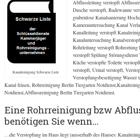
Abflussleitung verstopft Abfluss
Dusche verstopft, Badewanne verst
grabenlose Kanalsanierung Hochdr
Kamerauntersuchung Kanal Verla
Kanalleitung verstopft Kanalrein
Kanaluntersuchung Kanalverstopf
Rohrleitung verstopft Rohrortung
verstopft Spülung Störungsdienst 
Küche verstopfte Toilette verstopf
verstopft, Urinal verstopft, Vers
Kanalreinigung Schwarze Liste
Verstopfungsbeseitigung Wasser 
Kanal fräsen, Rohrreinigung Berlin Tiergarten Notdienst,Kanalreinig
Notdienst,Abflussreinigung Berlin Tiergarten Notdienst.
Eine Rohrreinigung bzw Abflu
benötigen Sie wenn…
…die Verstopfung im Haus liegt (ausserhalb des Hauses: Kanalreini