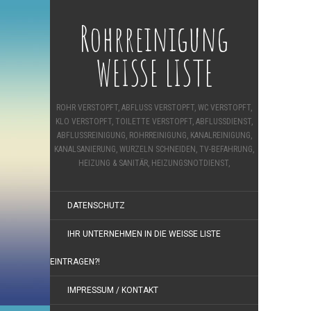
Rohrreinigung
WEISSE LISTE
ROHR VERSTOPFT, ABFLUSS VERSTOPFT, WC VERSTOPFT,
KLO VERSTOPFT, TOILETTE VERSTOPFT, ABFLUSSDIENST,
ABFLUSSREINIGUNG, ROHRREINIGUNG, KANALREINIGUNG,
KANALSANIERUNG, WURZELN SCHNEIDEN, TV-BEFAHRUNG,
HEIZUNG & SANITÄR, HEIZUNGSNOTDIENST,
DATENSCHUTZ
IHR UNTERNEHMEN IN DIE WEISSE LISTE E
INTRAGEN?!
IMPRESSUM / KONTAKT