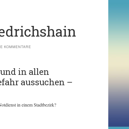
edrichshain
NE KOMMENTARE
und in allen
efahr aussuchen –
otdienst in einem Stadtbezirk?