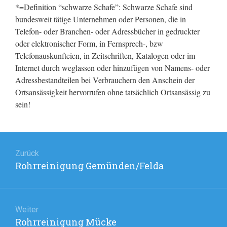
*=Definition “schwarze Schafe”: Schwarze Schafe sind
bundesweit tätige Unternehmen oder Personen, die in
Telefon- oder Branchen- oder Adressbücher in gedruckter
oder elektronischer Form, in Fernsprech-, bzw
Telefonauskunfteien, in Zeitschriften, Katalogen oder im
Internet durch weglassen oder hinzufügen von Namens- oder
Adressbestandteilen bei Verbrauchern den Anschein der
Ortsansässigkeit hervorrufen ohne tatsächlich Ortsansässig zu
sein!
Beitragsnavigation
Zurück
Rohrreinigung Gemünden/Felda
Vorheriger
Beitrag:
Weiter
Rohrreinigung Mücke
Nächster