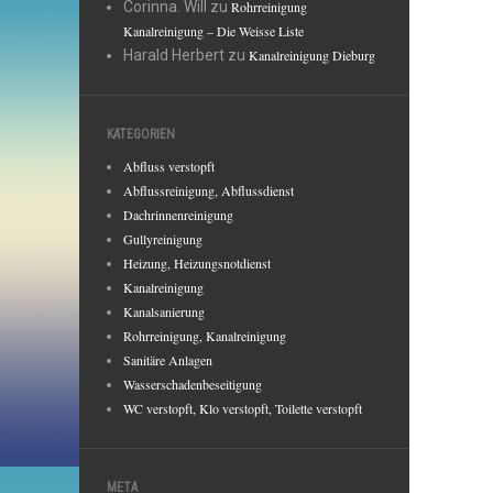
Corinna. Will
zu
Rohrreinigung
Kanalreinigung – Die Weisse Liste
Harald Herbert
zu
Kanalreinigung Dieburg
KATEGORIEN
Abfluss verstopft
Abflussreinigung, Abflussdienst
Dachrinnenreinigung
Gullyreinigung
Heizung, Heizungsnotdienst
Kanalreinigung
Kanalsanierung
Rohrreinigung, Kanalreinigung
Sanitäre Anlagen
Wasserschadenbeseitigung
WC verstopft, Klo verstopft, Toilette verstopft
META