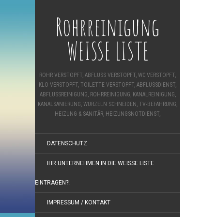
Rohrreinigung
WEISSE LISTE
ROHR VERSTOPFT, ABFLUSS VERSTOPFT, WC VERSTOPFT,
KLO VERSTOPFT, TOILETTE VERSTOPFT, ABFLUSSDIENST,
ABFLUSSREINIGUNG, ROHRREINIGUNG, KANALREINIGUNG,
KANALSANIERUNG, WURZELN SCHNEIDEN, TV-BEFAHRUNG,
HEIZUNG & SANITÄR, HEIZUNGSNOTDIENST,
DATENSCHUTZ
IHR UNTERNEHMEN IN DIE WEISSE LISTE E
INTRAGEN?!
IMPRESSUM / KONTAKT