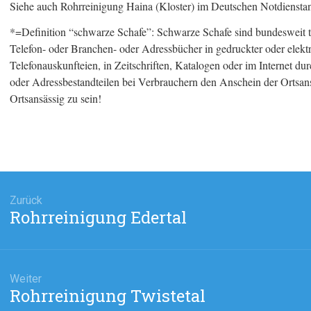
Siehe auch Rohrreinigung Haina (Kloster) im Deutschen Notdienstan
*=Definition “schwarze Schafe”: Schwarze Schafe sind bundesweit t
Telefon- oder Branchen- oder Adressbücher in gedruckter oder elekt
Telefonauskunfteien, in Zeitschriften, Katalogen oder im Internet 
oder Adressbestandteilen bei Verbrauchern den Anschein der Ortsansä
Ortsansässig zu sein!
agsnavigation
Zurück
Rohrreinigung Edertal
Vorheriger
Beitrag:
Weiter
Rohrreinigung Twistetal
Nächster