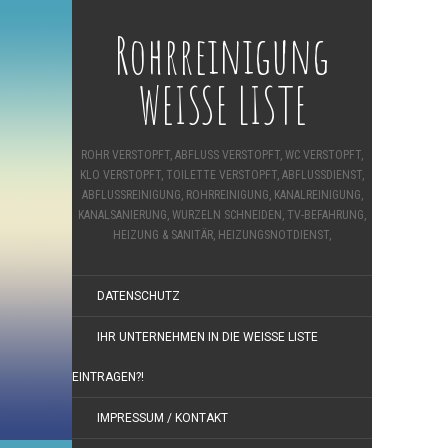
Rohrreinigung
WEISSE LISTE
ROHR VERSTOPFT, ABFLUSS VERSTOPFT, WC VERSTOPFT,
KLO VERSTOPFT, TOILETTE VERSTOPFT, ABFLUSSDIENST,
ABFLUSSREINIGUNG, ROHRREINIGUNG, KANALREINIGUNG,
KANALSANIERUNG, WURZELN SCHNEIDEN, TV-BEFAHRUNG,
HEIZUNG & SANITÄR, HEIZUNGSNOTDIENST,
DATENSCHUTZ
IHR UNTERNEHMEN IN DIE WEISSE LISTE E
INTRAGEN?!
IMPRESSUM / KONTAKT