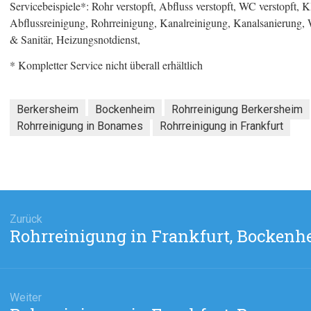
Servicebeispiele*: Rohr verstopft, Abfluss verstopft, WC verstopft, Klo
Abflussreinigung, Rohrreinigung, Kanalreinigung, Kanalsanierung,
& Sanitär, Heizungsnotdienst,
* Kompletter Service nicht überall erhältlich
Berkersheim
Bockenheim
Rohrreinigung Berkersheim
Rohrreinigung in Bonames
Rohrreinigung in Frankfurt
agsnavigation
Zurück
Rohrreinigung in Frankfurt, Bockenh
Vorheriger
Beitrag:
Weiter