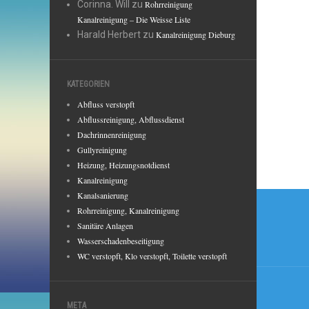
Corinna. Will
zu
Rohrreinigung
Kanalreinigung – Die Weisse Liste
Harald Herbert
zu
Kanalreinigung Dieburg
KATEGORIEN
Abfluss verstopft
Abflussreinigung, Abflussdienst
Dachrinnenreinigung
Gullyreinigung
Heizung, Heizungsnotdienst
Kanalreinigung
Beitr
Kanalsanierung
Rohrreinigung, Kanalreinigung
Sanitäre Anlagen
Wasserschadenbeseitigung
WC verstopft, Klo verstopft, Toilette verstopft
META