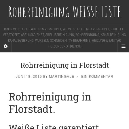
Rohrreinigung WEISSE LISTE
ROHR VERSTOPFT, ABFLUSS VERSTOPFT, WC VERSTOPFT, KLO VERSTOPFT, TOILETTE
VERSTOPFT, ABFLUSSDIENST, ABFLUSSREINIGUNG, ROHRREINIGUNG, KANALREINIGUNG,
KANALSANIERUNG, WURZELN SCHNEIDEN, TV-BEFAHRUNG, HEIZUNG & SANITÄR,
HEIZUNGSNOTDIENST,
Rohrreinigung in Florstadt
JUNI 18, 2015
MARTINGALE
EIN KOMMENTAR
BY
·
Rohrreinigung in
Florstadt.
Weiße Liste garantiert