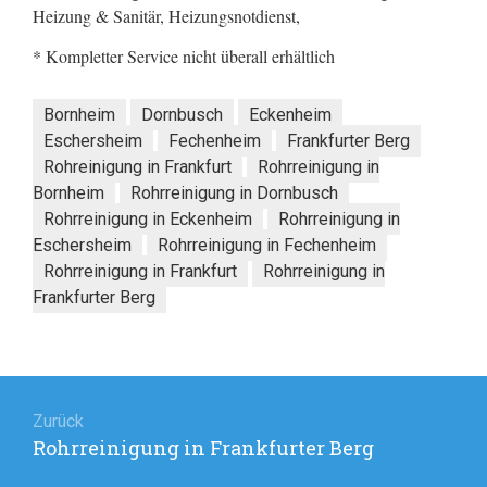
Heizung & Sanitär, Heizungsnotdienst,
* Kompletter Service nicht überall erhältlich
Bornheim
Dornbusch
Eckenheim
Eschersheim
Fechenheim
Frankfurter Berg
Rohreinigung in Frankfurt
Rohrreinigung in
Bornheim
Rohrreinigung in Dornbusch
Rohrreinigung in Eckenheim
Rohrreinigung in
Eschersheim
Rohrreinigung in Fechenheim
Rohrreinigung in Frankfurt
Rohrreinigung in
Frankfurter Berg
Beitragsnavigation
Zurück
Rohrreinigung in Frankfurter Berg
Vorheriger
Beitrag: