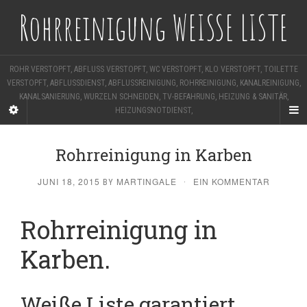
Rohrreinigung WEISSE LISTE
ROHR VERSTOPFT, ABFLUSS VERSTOPFT, WC VERSTOPFT, KLO VERSTOPFT, TOILETTE
VERSTOPFT, ABFLUSSDIENST, ABFLUSSREINIGUNG, ROHRREINIGUNG, KANALREINIGUNG,
KANALSANIERUNG, WURZELN SCHNEIDEN, TV-BEFAHRUNG, HEIZUNG & SANITÄR,
HEIZUNGSNOTDIENST,
Rohrreinigung in Karben
JUNI 18, 2015
MARTINGALE
EIN KOMMENTAR
BY
·
Rohrreinigung in
Karben.
Weiße Liste garantiert