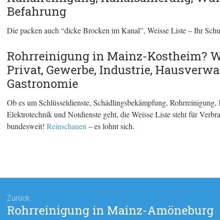
Befahrung
Die packen auch “dicke Brocken im Kanal”, Weisse Liste – Ihr Schu
Rohrreinigung in Mainz-Kostheim? Wei
Privat, Gewerbe, Industrie, Hausverw
Gastronomie
Ob es um Schlüsseldienste, Schädlingsbekämpfung, Rohrreinigung, 
Elektrotechnik und Notdienste geht, die Weisse Liste steht für Ver
bundesweit!
Reinschauen
– es lohnt sich.
agsnavigation
Zurück
Rohrreinigung in Mainz-Amöneburg
Vorheriger