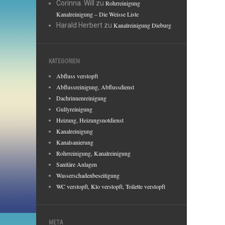
Corinna. Will
zu
Rohrreinigung
Kanalreinigung – Die Weisse Liste
Harald Herbert
zu
Kanalreinigung Dieburg
KATEGORIEN
Abfluss verstopft
Abflussreinigung, Abflussdienst
Dachrinnenreinigung
Gullyreinigung
Heizung, Heizungsnotdienst
Kanalreinigung
Kanalsanierung
Rohrreinigung, Kanalreinigung
Sanitäre Anlagen
Wasserschadenbeseitigung
WC verstopft, Klo verstopft, Toilette verstopft
META