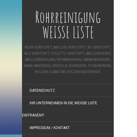
Rohrreinigung
WEISSE LISTE
ROHR VERSTOPFT, ABFLUSS VERSTOPFT, WC VERSTOPFT,
KLO VERSTOPFT, TOILETTE VERSTOPFT, ABFLUSSDIENST,
ABFLUSSREINIGUNG, ROHRREINIGUNG, KANALREINIGUNG,
KANALSANIERUNG, WURZELN SCHNEIDEN, TV-BEFAHRUNG,
HEIZUNG & SANITÄR, HEIZUNGSNOTDIENST,
DATENSCHUTZ
IHR UNTERNEHMEN IN DIE WEISSE LISTE E
INTRAGEN?!
IMPRESSUM / KONTAKT