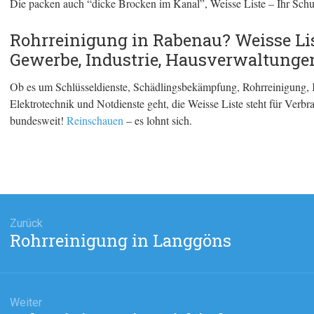
Die packen auch “dicke Brocken im Kanal”, Weisse Liste – Ihr Schu
Rohrreinigung in Rabenau? Weisse List
Gewerbe, Industrie, Hausverwaltung
Ob es um Schlüsseldienste, Schädlingsbekämpfung, Rohrreinigung, 
Elektrotechnik und Notdienste geht, die Weisse Liste steht für Ver
bundesweit!
Reinschauen
– es lohnt sich.
agsnavigation
Zurück
Rohrreinigung in Langgöns
Vorheriger
Beitrag:
Weiter