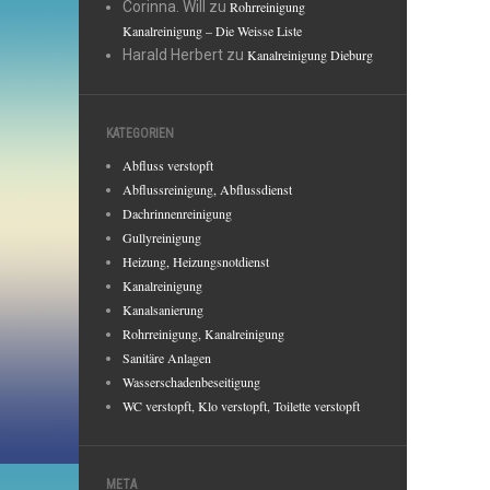
Corinna. Will
zu
Rohrreinigung
Kanalreinigung – Die Weisse Liste
Harald Herbert
zu
Kanalreinigung Dieburg
KATEGORIEN
Abfluss verstopft
Abflussreinigung, Abflussdienst
Dachrinnenreinigung
Gullyreinigung
Heizung, Heizungsnotdienst
Kanalreinigung
Kanalsanierung
Rohrreinigung, Kanalreinigung
Sanitäre Anlagen
Wasserschadenbeseitigung
WC verstopft, Klo verstopft, Toilette verstopft
META