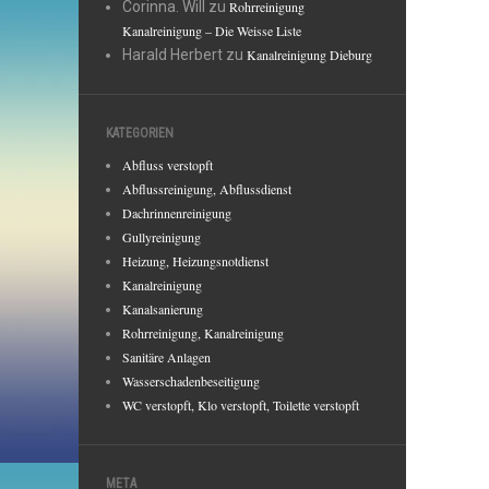
Corinna. Will
zu
Rohrreinigung
Kanalreinigung – Die Weisse Liste
Harald Herbert
zu
Kanalreinigung Dieburg
KATEGORIEN
Abfluss verstopft
Abflussreinigung, Abflussdienst
Dachrinnenreinigung
Gullyreinigung
Heizung, Heizungsnotdienst
Kanalreinigung
Kanalsanierung
Rohrreinigung, Kanalreinigung
Sanitäre Anlagen
Wasserschadenbeseitigung
WC verstopft, Klo verstopft, Toilette verstopft
META