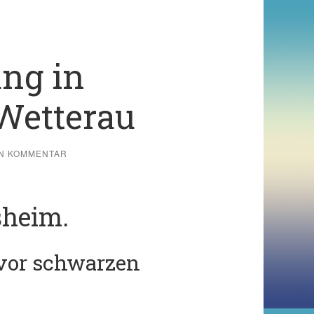
ng in
Wetterau
IN KOMMENTAR
sheim.
 vor schwarzen