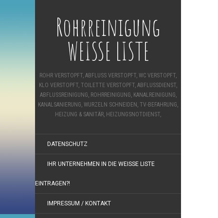
Rohrreinigung
WEISSE LISTE
ROHR VERSTOPFT, ABFLUSS VERSTOPFT, WC VERSTOPFT,
KLO VERSTOPFT, TOILETTE VERSTOPFT, ABFLUSSDIENST,
ABFLUSSREINIGUNG, ROHRREINIGUNG, KANALREINIGUNG,
KANALSANIERUNG, WURZELN SCHNEIDEN, TV-BEFAHRUNG,
HEIZUNG & SANITÄR, HEIZUNGSNOTDIENST,
DATENSCHUTZ
IHR UNTERNEHMEN IN DIE WEISSE LISTE E
INTRAGEN?!
IMPRESSUM / KONTAKT