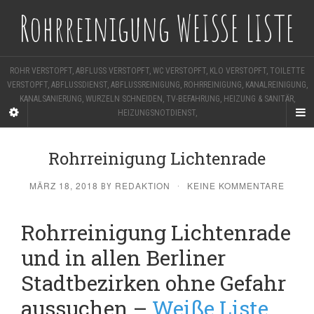
Rohrreinigung WEISSE LISTE
ROHR VERSTOPFT, ABFLUSS VERSTOPFT, WC VERSTOPFT, KLO VERSTOPFT, TOILETTE
VERSTOPFT, ABFLUSSDIENST, ABFLUSSREINIGUNG, ROHRREINIGUNG, KANALREINIGUNG,
KANALSANIERUNG, WURZELN SCHNEIDEN, TV-BEFAHRUNG, HEIZUNG & SANITÄR,
HEIZUNGSNOTDIENST,
Rohrreinigung Lichtenrade
MÄRZ 18, 2018
REDAKTION
KEINE KOMMENTARE
BY
·
Rohrreinigung Lichtenrade
und in allen Berliner
Stadtbezirken ohne Gefahr
aussuchen –
Weiße Liste