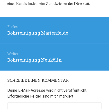
eines Kanals findet beim Zurückziehen der Düse statt.
Beitragsnavigation
Zurück
Rohrreinigung Marienfelde
Vorheriger
Beitrag:
Weiter
Rohrreinigung Neukölln
Nächster
Beitrag:
SCHREIBE EINEN KOMMENTAR
Deine E-Mail-Adresse wird nicht veröffentlicht.
Erforderliche Felder sind mit
*
markiert