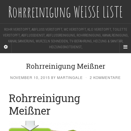
Rohrreinigung WEISSE LISTE
ROHR VERSTOPFT, ABFLUSS VERSTOPFT, WC VERSTOPFT, KLO VERSTOPFT, TOILETTE
VERSTOPFT, ABFLUSSDIENST, ABFLUSSREINIGUNG, ROHRREINIGUNG, KANALREINIGUNG,
KANALSANIERUNG, WURZELN SCHNEIDEN, TV-BEFAHRUNG, HEIZUNG & SANITÄR,
HEIZUNGSNOTDIENST,
Rohrreinigung Meißner
NOVEMBER 10, 2015
MARTINGALE
2 KOMMENTARE
BY
·
Rohrreinigung
Meißner