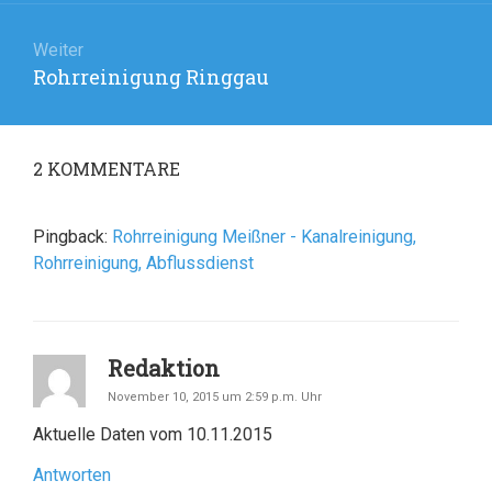
Weiter
Rohrreinigung Ringgau
Nächster
Beitrag:
2
KOMMENTARE
Pingback:
Rohrreinigung Meißner - Kanalreinigung,
Rohrreinigung, Abflussdienst
Redaktion
November 10, 2015 um 2:59 p.m. Uhr
Aktuelle Daten vom 10.11.2015
Antworten