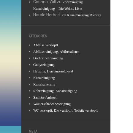
Corinna. Will
zu
Rohrreinigung
Kanalreinigung – Die Weisse Liste
Harald Herbert
zu
Kanalreinigung Dieburg
KATEGORIEN
Abfluss verstopft
Abflussreinigung, Abflussdienst
Dachrinnenreinigung
Gullyreinigung
Heizung, Heizungsnotdienst
Kanalreinigung
Kanalsanierung
Rohrreinigung, Kanalreinigung
Sanitäre Anlagen
Wasserschadenbeseitigung
WC verstopft, Klo verstopft, Toilette verstopft
META