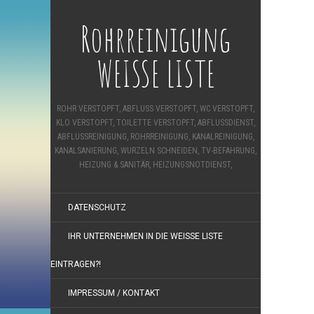
Rohrreinigung
WEISSE LISTE
ROHR VERSTOPFT, ABFLUSS VERSTOPFT, WC VERSTOPFT,
KLO VERSTOPFT, TOILETTE VERSTOPFT, ABFLUSSDIENST,
ABFLUSSREINIGUNG, ROHRREINIGUNG, KANALREINIGUNG,
KANALSANIERUNG, WURZELN SCHNEIDEN, TV-BEFAHRUNG,
HEIZUNG & SANITÄR, HEIZUNGSNOTDIENST,
DATENSCHUTZ
IHR UNTERNEHMEN IN DIE WEISSE LISTE E
INTRAGEN?!
IMPRESSUM / KONTAKT