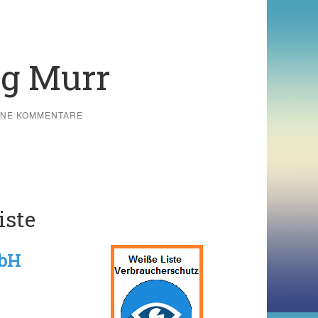
ng Murr
INE KOMMENTARE
iste
mbH