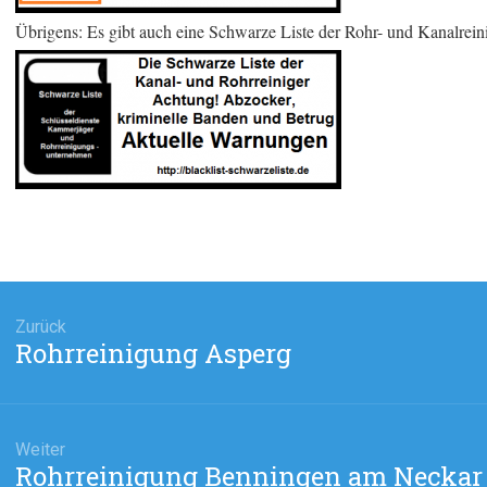
Übrigens: Es gibt auch eine Schwarze Liste der Rohr- und Kanalrein
agsnavigation
Zurück
Rohrreinigung Asperg
Vorheriger
Beitrag:
Weiter
Rohrreinigung Benningen am Neckar
Nächster