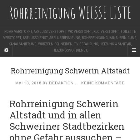
Rohrreinigung WEISSE LISTE
ROHR VERSTOPFT, ABFLUSS VERSTOPFT, WC VERSTOPFT, KLO VERSTOPFT, TOILETTE
VERSTOPFT, ABFLUSSDIENST, ABFLUSSREINIGUNG, ROHRREINIGUNG, KANALREINIGUNG,
KANALSANIERUNG, WURZELN SCHNEIDEN, TV-BEFAHRUNG, HEIZUNG & SANITÄR,
HEIZUNGSNOTDIENST,
Rohrreinigung Schwerin Altstadt
MAI 13, 2018
REDAKTION
KEINE KOMMENTARE
BY
·
Rohrreinigung Schwerin
Altstadt und in allen
Schweriner Stadtbezirken
ohne Gefahr aussuchen –