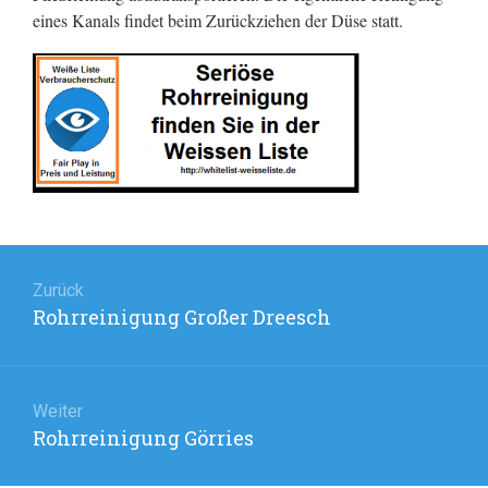
eines Kanals findet beim Zurückziehen der Düse statt.
Beitragsnavigation
Zurück
Rohrreinigung Großer Dreesch
Vorheriger
Beitrag:
Weiter
Rohrreinigung Görries
Nächster
Beitrag: