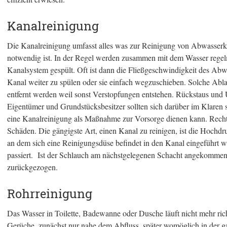
Kanalreinigung
Die Kanalreinigung umfasst alles was zur Reinigung von Abwasserk
notwendig ist. In der Regel werden zusammen mit dem Wasser regelm
Kanalsystem gespült. Oft ist dann die Fließgeschwindigkeit des Abwas
Kanal weiter zu spülen oder sie einfach wegzuschieben. Solche Ab
entfernt werden weil sonst Verstopfungen entstehen. Rückstaus un
Eigentümer und Grundstücksbesitzer sollten sich darüber im Klaren s
eine Kanalreinigung als Maßnahme zur Vorsorge dienen kann. Rechtze
Schäden. Die gängigste Art, einen Kanal zu reinigen, ist die Hochd
an dem sich eine Reinigungsdüse befindet in den Kanal eingeführt w
passiert. Ist der Schlauch am nächstgelegenen Schacht angekommen,
zurückgezogen.
Rohrreinigung
Das Wasser in Toilette, Badewanne oder Dusche läuft nicht mehr ric
Gerüche, zunächst nur nahe dem Abfluss, später womöglich in der 