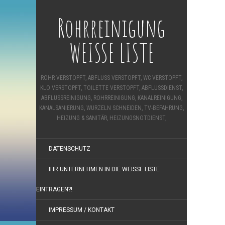
Rohrreinigung
WEISSE LISTE
ROHR VERSTOPFT, ABFLUSS VERSTOPFT, WC VERSTOPFT,
KLO VERSTOPFT, TOILETTE VERSTOPFT, ABFLUSSDIENST,
ABFLUSSREINIGUNG, ROHRREINIGUNG, KANALREINIGUNG,
KANALSANIERUNG, WURZELN SCHNEIDEN, TV-BEFAHRUNG,
HEIZUNG & SANITÄR, HEIZUNGSNOTDIENST,
DATENSCHUTZ
IHR UNTERNEHMEN IN DIE WEISSE LISTE E
INTRAGEN?!
IMPRESSUM / KONTAKT