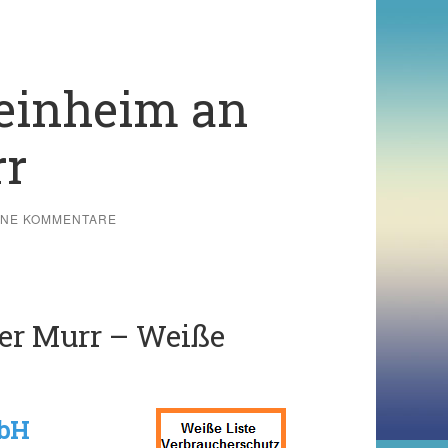
teinheim an
rr
INE KOMMENTARE
er Murr – Weiße
mbH