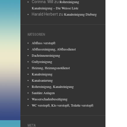
Corinna. Will
zu
Rohrreinigung
Kanalreinigung – Die Weisse Liste
Harald Herbert
zu
Kanalreinigung Dieburg
KATEGORIEN
Abfluss verstopft
Abflussreinigung, Abflussdienst
Dachrinnenreinigung
Gullyreinigung
Heizung, Heizungsnotdienst
Kanalreinigung
Kanalsanierung
Rohrreinigung, Kanalreinigung
Sanitäre Anlagen
Wasserschadenbeseitigung
WC verstopft, Klo verstopft, Toilette verstopft
META