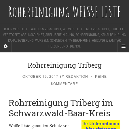
Rohrreinigung WEISSE LISTE
ROHR VERSTOPFT, ABFLUSS VERSTOPFT, WC VERSTOPFT, KLO VERSTOPFT, TOILETTE
VERSTOPFT, ABFLUSSDIENST, ABFLUSSREINIGUNG, ROHRREINIGUNG, KANALREINIGUNG,
KANALSANIERUNG, WURZELN SCHNEIDEN, TV-BEFAHRUNG, HEIZUNG & SANITÄR,
HEIZUNGSNOTDIENST,
Rohrreinigung Triberg
OKTOBER 19, 2017
REDAKTION
KEINE
BY
·
KOMMENTARE
Rohrreinigung Triberg im
Schwarzwald-Baar-Kreis
Weiße Liste garantiert Schutz vor