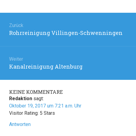
Beitragsnavigation
Zurück
Rohrreinigung Villingen-Schwenningen
Vorheriger
Beitrag:
Weiter
Kanalreinigung Altenburg
Nächster
Beitrag:
KEINE
KOMMENTARE
Redaktion
sagt:
Oktober 19, 2017 um 7:21 a.m. Uhr
Visitor Rating: 5 Stars
Antworten