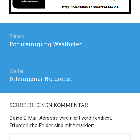
Beitragsnavigation
Zurück
Rohrreinigung Westhofen
Vorheriger
Beitrag:
Weiter
Ditzingener Notdienst
Nächster
Beitrag:
SCHREIBE EINEN KOMMENTAR
Deine E-Mail-Adresse wird nicht veröffentlicht.
Erforderliche Felder sind mit
*
markiert