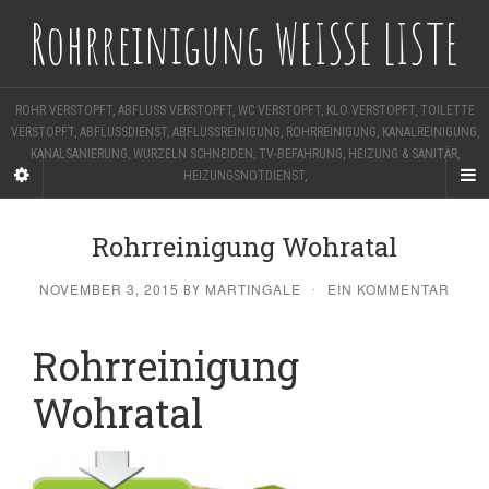
Rohrreinigung WEISSE LISTE
ROHR VERSTOPFT, ABFLUSS VERSTOPFT, WC VERSTOPFT, KLO VERSTOPFT, TOILETTE
VERSTOPFT, ABFLUSSDIENST, ABFLUSSREINIGUNG, ROHRREINIGUNG, KANALREINIGUNG,
KANALSANIERUNG, WURZELN SCHNEIDEN, TV-BEFAHRUNG, HEIZUNG & SANITÄR,
HEIZUNGSNOTDIENST,
Rohrreinigung Wohratal
NOVEMBER 3, 2015
MARTINGALE
EIN KOMMENTAR
BY
·
Rohrreinigung
Wohratal