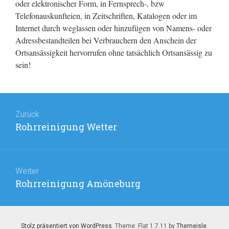
oder elektronischer Form, in Fernsprech-, bzw
Telefonauskunfteien, in Zeitschriften, Katalogen oder im
Internet durch weglassen oder hinzufügen von Namens- oder
Adressbestandteilen bei Verbrauchern den Anschein der
Ortsansässigkeit hervorrufen ohne tatsächlich Ortsansässig zu
sein!
Beitragsnavigation
Zurück
Rohrreinigung Wetter
Vorheriger
Beitrag:
Weiter
Rohrreinigung Amöneburg
Nächster
Beitrag:
Stolz präsentiert von WordPress
. Theme: Flat 1.7.11 by
Themeisle
.