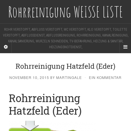
Rohrreinigung WEISSE LISTE
ROHR VERSTOPFT, ABFLUSS VERSTOPFT, WC VERSTOPFT, KLO VERSTOPFT, TOILETTE
VERSTOPFT, ABFLUSSDIENST, ABFLUSSREINIGUNG, ROHRREINIGUNG, KANALREINIGUNG,
KANALSANIERUNG, WURZELN SCHNEIDEN, TV-BEFAHRUNG, HEIZUNG & SANITÄR,
HEIZUNGSNOTDIENST,
Rohrreinigung Hatzfeld (Eder)
NOVEMBER 10, 2015
MARTINGALE
EIN KOMMENTAR
BY
·
Rohrreinigung
Hatzfeld (Eder)