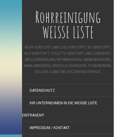
Rohrreinigung
WEISSE LISTE
ROHR VERSTOPFT, ABFLUSS VERSTOPFT, WC VERSTOPFT,
KLO VERSTOPFT, TOILETTE VERSTOPFT, ABFLUSSDIENST,
ABFLUSSREINIGUNG, ROHRREINIGUNG, KANALREINIGUNG,
KANALSANIERUNG, WURZELN SCHNEIDEN, TV-BEFAHRUNG,
HEIZUNG & SANITÄR, HEIZUNGSNOTDIENST,
DATENSCHUTZ
IHR UNTERNEHMEN IN DIE WEISSE LISTE E
INTRAGEN?!
IMPRESSUM / KONTAKT