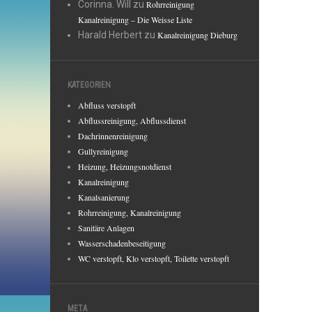
Corinna. Will
zu
Rohrreinigung
Kanalreinigung – Die Weisse Liste
Harald Herbert
zu
Kanalreinigung Dieburg
KATEGORIEN
Abfluss verstopft
Abflussreinigung, Abflussdienst
Dachrinnenreinigung
Gullyreinigung
Heizung, Heizungsnotdienst
Kanalreinigung
Kanalsanierung
Rohrreinigung, Kanalreinigung
Sanitäre Anlagen
Wasserschadenbeseitigung
WC verstopft, Klo verstopft, Toilette verstopft
META