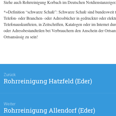
Siehe auch Rohrreinigung Korbach im Deutschen Notdienstanzeiger
*=Definition “schwarze Schafe”: Schwarze Schafe sind bundesweit t
Telefon- oder Branchen- oder Adressbücher in gedruckter oder elekt
Telefonauskunfteien, in Zeitschriften, Katalogen oder im Internet 
oder Adressbestandteilen bei Verbrauchern den Anschein der Ortsansä
Ortsansässig zu sein!
agsnavigation
Zurück
Rohrreinigung Hatzfeld (Eder)
Vorheriger
Beitrag:
Weiter
Rohrreinigung Allendorf (Eder)
Nächster