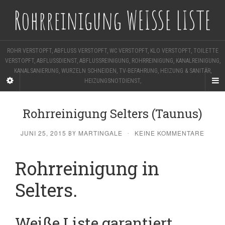
Rohrreinigung WEISSE LISTE
ROHR VERSTOPFT, ABFLUSS VERSTOPFT, WC VERSTOPFT, KLO VERSTOPFT, TOILETTE
VERSTOPFT, ABFLUSSDIENST, ABFLUSSREINIGUNG, ROHRREINIGUNG, KANALREINIGUNG,
KANALSANIERUNG, WURZELN SCHNEIDEN, TV-BEFAHRUNG, HEIZUNG & SANITÄR,
HEIZUNGSNOTDIENST,
Rohrreinigung Selters (Taunus)
JUNI 25, 2015
MARTINGALE
KEINE KOMMENTARE
BY
·
Rohrreinigung in
Selters.
Weiße Liste garantiert