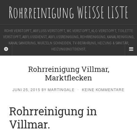
Rohrreinigung WEISSE LISTE
ROHR VERSTOPFT, ABFLUSS VERSTOPFT, WC VERSTOPFT, KLO VERSTOPFT, TOILETTE
VERSTOPFT, ABFLUSSDIENST, ABFLUSSREINIGUNG, ROHRREINIGUNG, KANALREINIGUNG,
KANALSANIERUNG, WURZELN SCHNEIDEN, TV-BEFAHRUNG, HEIZUNG & SANITÄR,
HEIZUNGSNOTDIENST,
Rohrreinigung Villmar,
Marktflecken
JUNI 25, 2015
MARTINGALE
KEINE KOMMENTARE
BY
·
Rohrreinigung in
Villmar.